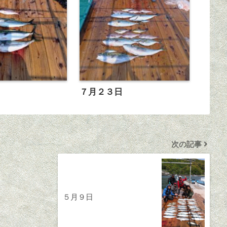
日
７月２３日
次の記事
５月９日