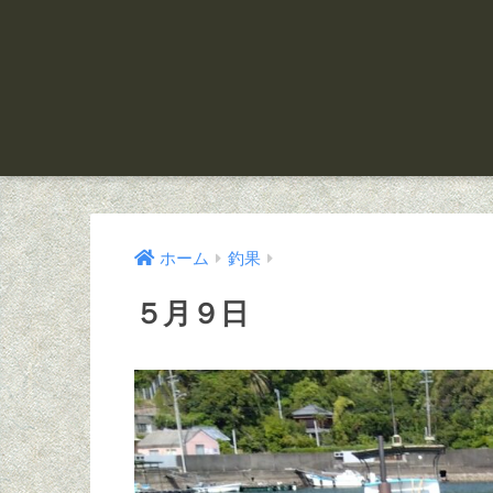
ホーム
釣果
５月９日