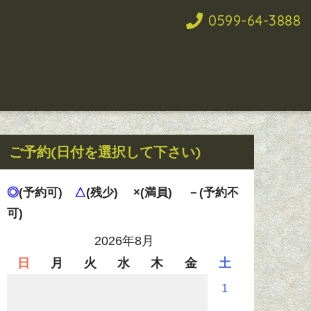
0599-64-3888
ご予約(日付を選択して下さい)
◎
(予約可)
△
(残少)
×(満員)
－(予約不
可)
2026年8月
日
月
火
水
木
金
土
1