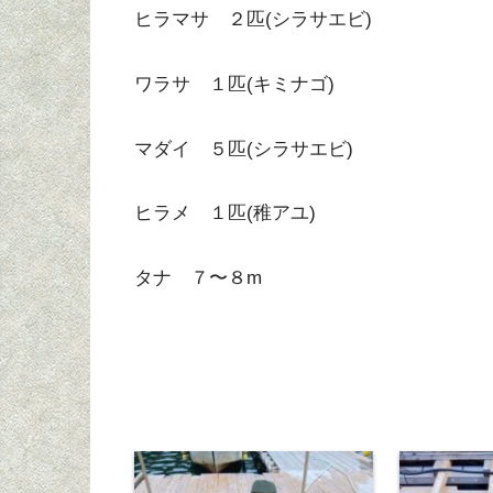
ヒラマサ ２匹(シラサエビ)
ワラサ １匹(キミナゴ)
マダイ ５匹(シラサエビ)
ヒラメ １匹(稚アユ)
タナ ７〜８m