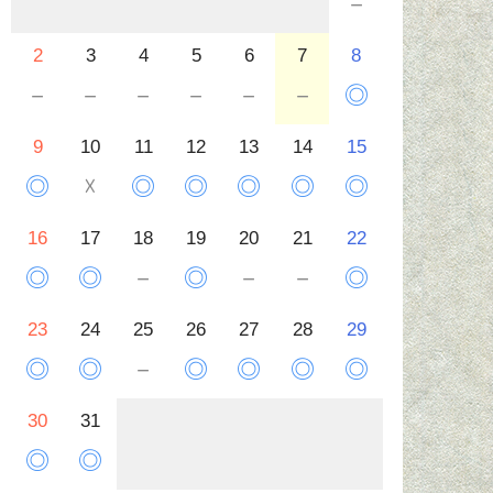
－
2
3
4
5
6
7
8
－
－
－
－
－
－
◎
9
10
11
12
13
14
15
◎
☓
◎
◎
◎
◎
◎
16
17
18
19
20
21
22
◎
◎
－
◎
－
－
◎
23
24
25
26
27
28
29
◎
◎
－
◎
◎
◎
◎
30
31
◎
◎