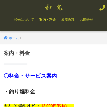
和光について
案内・料金
放流魚種
お問合せ
ホーム
案内・料金
〇料金・サービス案内
・釣り堀料金
大人（中学生以上) ：
13,000円(税込)