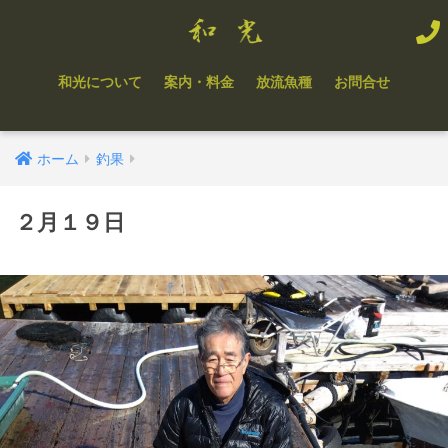
和光について
案内・料金
放流魚種
お問合せ
ホーム
釣果
２月１９日