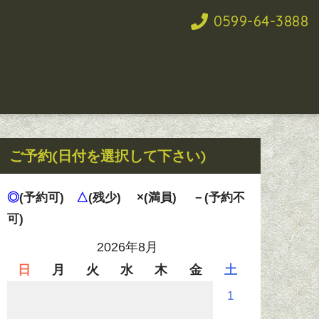
0599-64-3888
ご予約(日付を選択して下さい)
◎
(予約可)
△
(残少)
×(満員)
－(予約不
可)
2026年8月
日
月
火
水
木
金
土
1