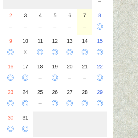
－
2
3
4
5
6
7
8
－
－
－
－
－
－
◎
9
10
11
12
13
14
15
◎
☓
◎
◎
◎
◎
◎
16
17
18
19
20
21
22
◎
◎
－
◎
－
－
◎
23
24
25
26
27
28
29
◎
◎
－
◎
◎
◎
◎
30
31
◎
◎