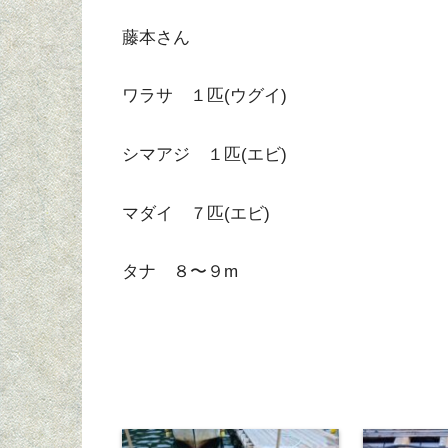
藤本さん
ワラサ １匹(ウグイ)
シマアジ １匹(エビ)
マダイ ７匹(エビ)
タナ ８〜９m