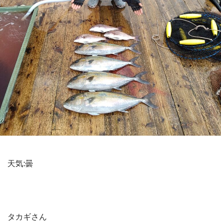
天気:曇
タカギさん