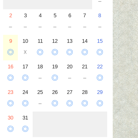
－
2
3
4
5
6
7
8
－
－
－
－
－
－
－
9
10
11
12
13
14
15
◎
☓
◎
◎
◎
◎
◎
16
17
18
19
20
21
22
◎
◎
－
◎
－
－
◎
23
24
25
26
27
28
29
◎
◎
－
◎
◎
◎
◎
30
31
◎
◎