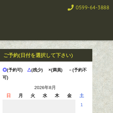
0599-64-3888
ご予約(日付を選択して下さい)
◎
(予約可)
△
(残少)
×(満員)
－(予約不
可)
2026年8月
日
月
火
水
木
金
土
1