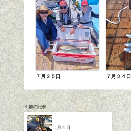
７月２５日
７月２４
前の記事
1月21日