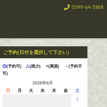
0599-64-3888
ご予約(日付を選択して下さい)
◎
(予約可)
△
(残少)
×(満員)
－(予約不
可)
2026年8月
日
月
火
水
木
金
土
1