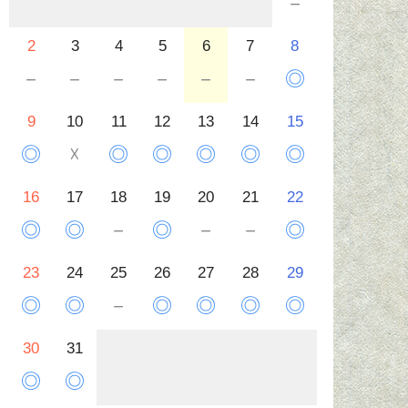
－
2
3
4
5
6
7
8
－
－
－
－
－
－
◎
9
10
11
12
13
14
15
◎
☓
◎
◎
◎
◎
◎
16
17
18
19
20
21
22
◎
◎
－
◎
－
－
◎
23
24
25
26
27
28
29
◎
◎
－
◎
◎
◎
◎
30
31
◎
◎