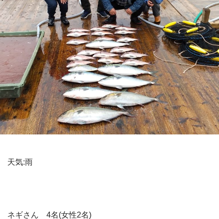
天気:雨
ネギさん 4名(女性2名)