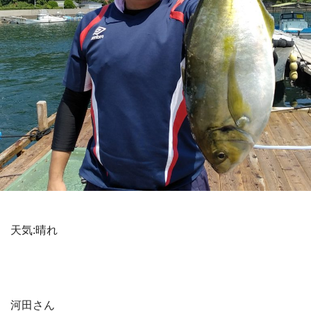
天気:晴れ
河田さん