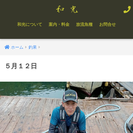
和光について
案内・料金
放流魚種
お問合せ
ホーム
釣果
５月１２日