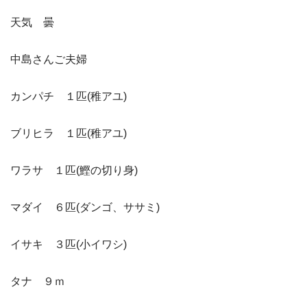
天気 曇
中島さんご夫婦
カンパチ １匹(稚アユ)
ブリヒラ １匹(稚アユ)
ワラサ １匹(鰹の切り身)
マダイ ６匹(ダンゴ、ササミ)
イサキ ３匹(小イワシ)
タナ ９ｍ