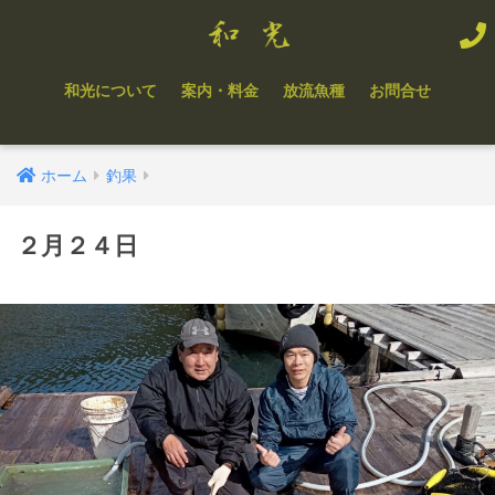
和光について
案内・料金
放流魚種
お問合せ
ホーム
釣果
２月２４日