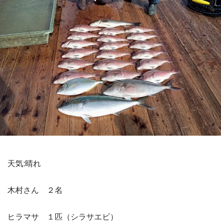
天気:晴れ
木村さん ２名
ヒラマサ １匹（シラサエビ）