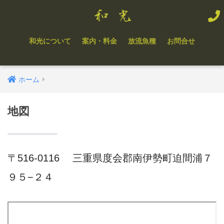
和光について
案内・料金
放流魚種
お問合せ
ホーム
地図
〒516-0116 三重県度会郡南伊勢町迫間浦７
９５−２４